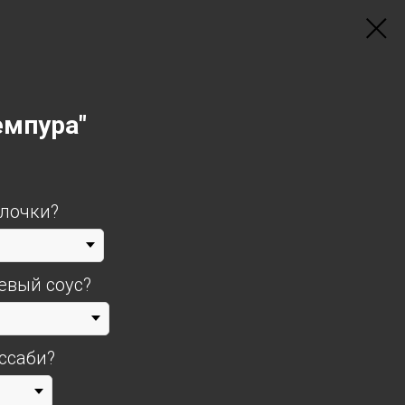
емпура"
алочки?
евый соус?
ссаби?