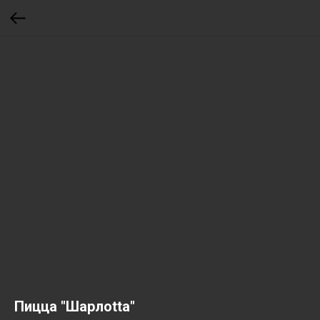
Пицца "Шарлоttа"